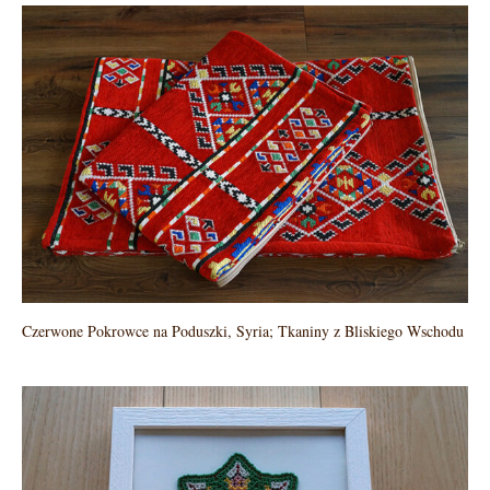
Czerwone Pokrowce na Poduszki, Syria; Tkaniny z Bliskiego Wschodu