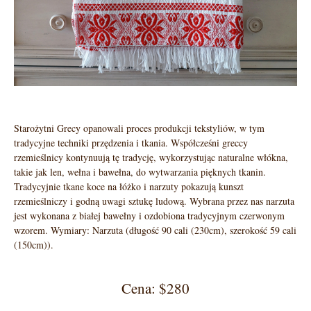
Starożytni Grecy opanowali proces produkcji tekstyliów, w tym
tradycyjne techniki przędzenia i tkania. Współcześni greccy
rzemieślnicy kontynuują tę tradycję, wykorzystując naturalne włókna,
takie jak len, wełna i bawełna, do wytwarzania pięknych tkanin.
Tradycyjnie tkane koce na łóżko i narzuty pokazują kunszt
rzemieślniczy i godną uwagi sztukę ludową. Wybrana przez nas narzuta
jest wykonana z białej bawełny i ozdobiona tradycyjnym czerwonym
wzorem. Wymiary: Narzuta (długość 90 cali (230cm), szerokość 59 cali
(150cm)).
Cena: $280