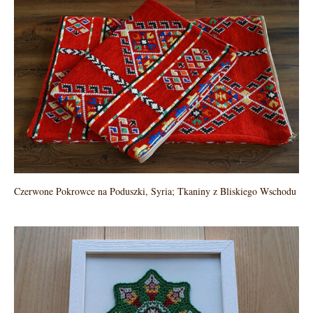
Czerwone Pokrowce na Poduszki, Syria; Tkaniny z Bliskiego Wschodu