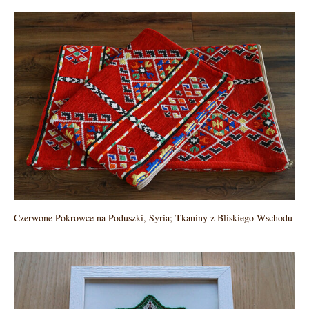
Czerwone Pokrowce na Poduszki, Syria; Tkaniny z Bliskiego Wschodu