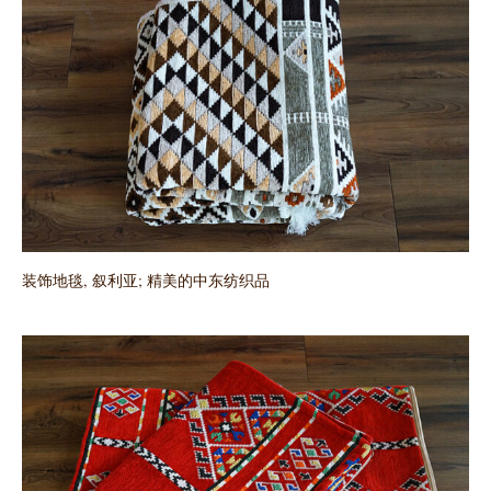
装饰地毯, 叙利亚; 精美的中东纺织品