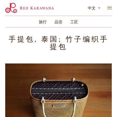
中文
旅行
品尝
工匠
手提包, 泰国; 竹子编织手
提包