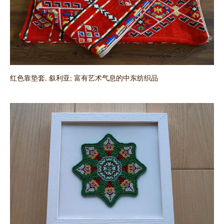
红色靠垫套, 叙利亚; 富有艺术气息的中东纺织品