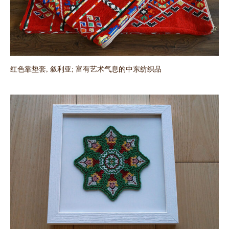
红色靠垫套, 叙利亚; 富有艺术气息的中东纺织品