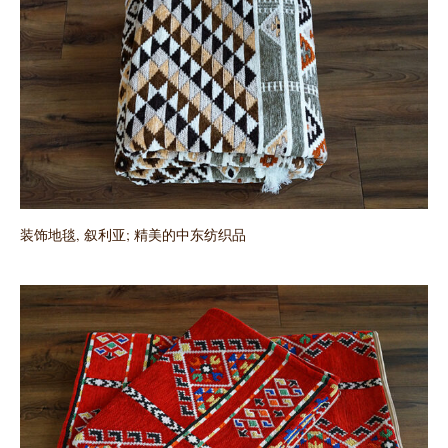
装饰地毯, 叙利亚; 精美的中东纺织品