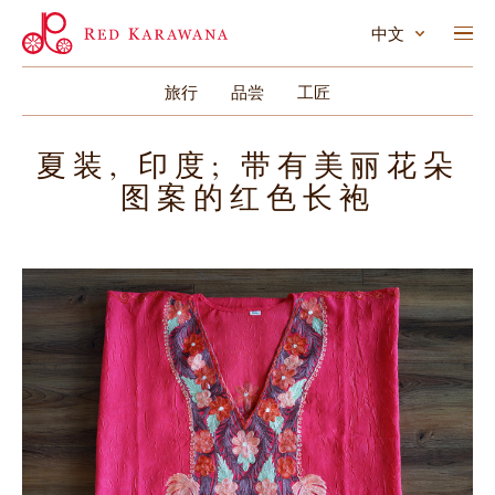
中文
旅行
品尝
工匠
夏装, 印度; 带有美丽花朵
图案的红色长袍