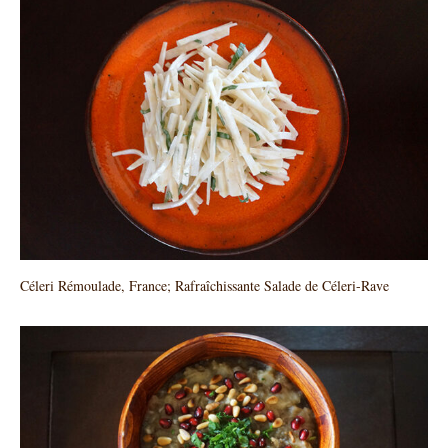
Céleri Rémoulade, France; Rafraîchissante Salade de Céleri-Rave